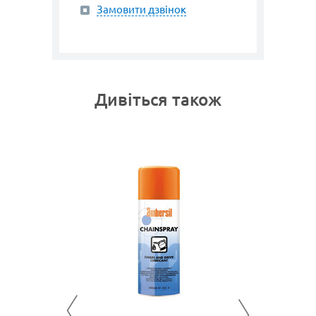
Замовити дзвінок
Дивіться також
арт. 3157
ANT FG
TUFCU
Мастило 
1 075
ПИТИ