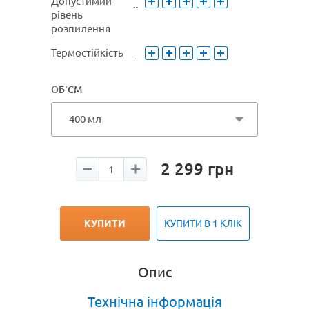
Допустимий
рівень
розпилення
Термостійкість
ОБ'ЄМ
400 мл
2 299
грн
КУПИТИ
КУПИТИ В 1 КЛІК
Опис
Технічна інформація