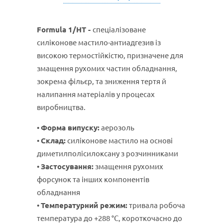
Formula 1/HT -
спеціалізоване
силіконове мастило-антиадгезив із
високою термостійкістю, призначене для
змащення рухомих частин обладнання,
зокрема фільєр, та зниження тертя й
налипання матеріалів у процесах
виробництва.
•
Форма випуску:
аерозоль
•
Склад:
силіконове мастило на основі
диметилполісилоксану з розчинниками
•
Застосування:
змащення рухомих
форсунок та інших компонентів
обладнання
•
Температурний режим:
тривала робоча
температура до +288 °C, короткочасно до