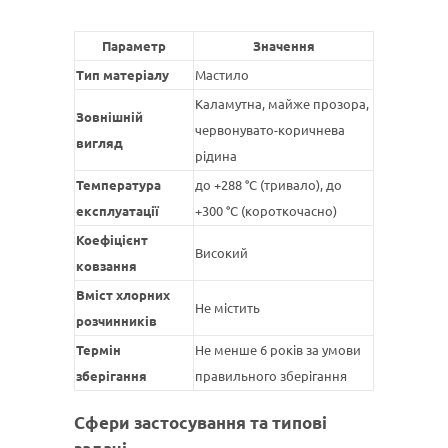
Параметр
Значення
Тип матеріалу
Мастило
Каламутна, майже прозора,
Зовнішній
червонувато-коричнева
вигляд
рідина
Температура
до +288 °C (тривало), до
експлуатації
+300 °C (короткочасно)
Коефіцієнт
Високий
ковзання
Вміст хлорних
Не містить
розчинників
Термін
Не менше 6 років за умови
зберігання
правильного зберігання
Сфери застосування та типові