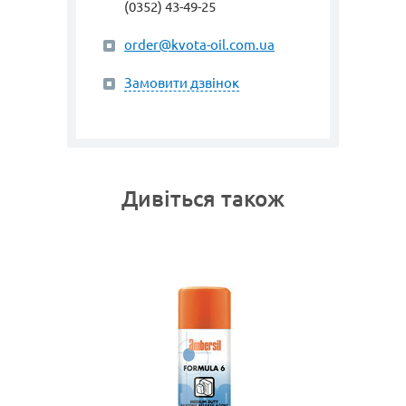
(0352) 43-49-25
order@kvota-oil.com.ua
Замовити дзвінок
Дивіться також
арт. 3031
G
PUR 4
ва
Силіконо
тів
поліурет