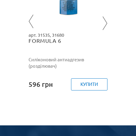
772
г
ПИТИ
арт. 31535, 31680
FORMULA 6
Силіконовий антиадгезив
(розділювач)
596
грн
КУПИТИ