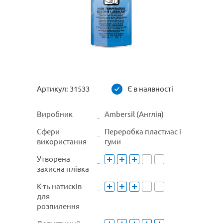
Артикул:
31533
Є в наявності
Виробник
Ambersil (Англія)
Сфери
Переробка пластмас і
використання
гуми
Утворена
захисна плівка
К-ть натисків
для
розпилення