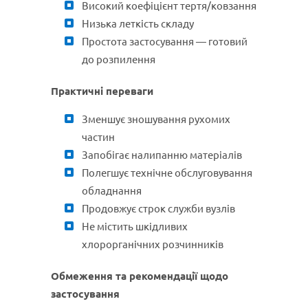
Високий коефіцієнт тертя/ковзання
Низька леткість складу
Простота застосування — готовий
до розпилення
Практичні переваги
Зменшує зношування рухомих
частин
Запобігає налипанню матеріалів
Полегшує технічне обслуговування
обладнання
Продовжує строк служби вузлів
Не містить шкідливих
хлорорганічних розчинників
Обмеження та рекомендації щодо
застосування