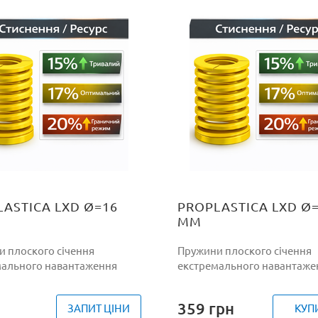
ASTICA LXD Ø=16
PROPLASTICA LXD Ø
ММ
 плоского січення
Пружини плоского січення
мального навантаження
екстремального навантаже
359
грн
ЗАПИТ ЦІНИ
КУП