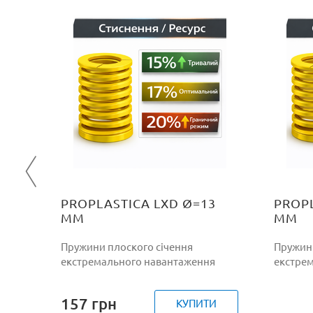
0
я
ІНИ
PROPLASTICA LXD Ø=13
PROPL
ММ
ММ
Пружини плоского січення
Пружини
екстремального навантаження
екстре
157
грн
КУПИТИ