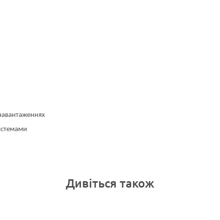
 навантаженнях
системами
Дивіться також