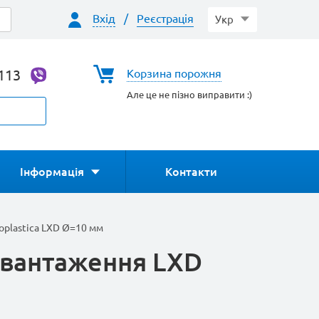
Вхід
/
Реєстрація
Укр
-113
Корзина порожня
Але це не пізно виправити :)
Інформація
Контакти
oplastica LXD Ø=10 мм
авантаження LXD