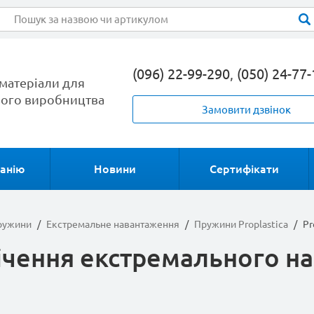
(096) 22-99-290
,
(050) 24-77
матеріали для
ого виробництва
Замовити дзвінок
анію
Новини
Сертифікати
пружини
/
Екстремальне навантаження
/
Пружини Proplastica
/
Pr
ічення екстремального н