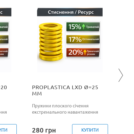
PRO
ММ
Пруж
екст
=20
PROPLASTICA LXD Ø=25
ММ
Пружини плоского січення
ння
екстремального навантаження
280
грн
ИТИ
КУПИТИ