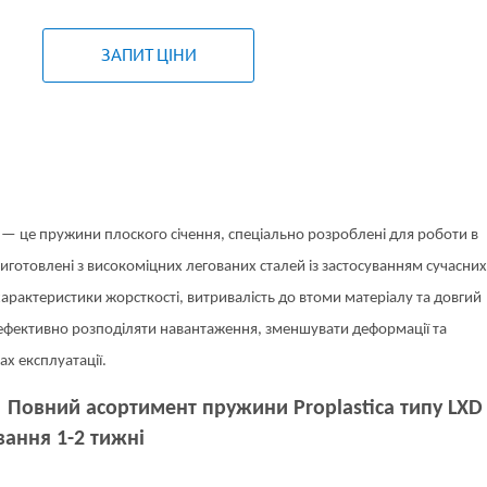
ЗАПИТ ЦІНИ
— це пружини плоского січення, спеціально розроблені для роботи в
иготовлені з високоміцних легованих сталей із застосуванням сучасних
арактеристики жорсткості, витривалість до втоми матеріалу та довгий
 ефективно розподіляти навантаження, зменшувати деформації та
х експлуатації.
 Повний асортимент пружини Proplastica типу LX
D
вання 1-2 тижні