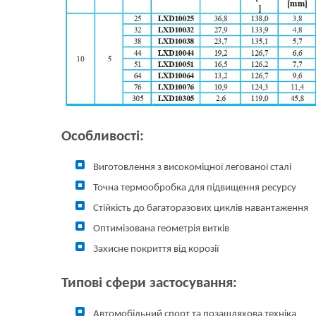
Особливості:
Виготовлення з високоміцної легованої сталі
Точна термообробка для підвищення ресурсу
Стійкість до багаторазових циклів навантаження
Оптимізована геометрія витків
Захисне покриття від корозії
Типові сфери застосування:
Автомобільний спорт та позашляхова техніка