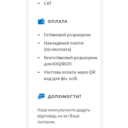
САТ
ОПЛАТА
Готівковий розрахунок
Накладений платіж
(післясплата)
Безготівковий розрахунок
для ЮО/ФОП
Миттєва оплата через QR
код для фіз. осіб
ДОПОМОГТИ?
Наші консультанти дадуть
відповідь на всі Ваші
питання.