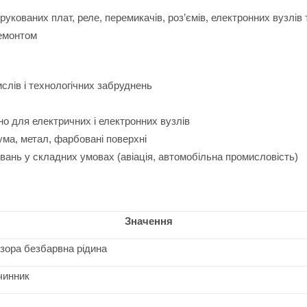
укованих плат, реле, перемикачів, роз’ємів, електронних вузлів 
ремонтом
слів і технологічних забруднень
о для електричних і електронних вузлів
ума, метал, фарбовані поверхні
ань у складних умовах (авіація, автомобільна промисловість)
Значення
зора безбарвна рідина
чинник