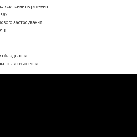
х компонентів рішення
овах
лового застосування
лів
» обладнання
тям після очищення