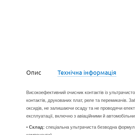
Опис
Технічна інформація
Високоефективний очисник контактів із ультрачис
контактів, друкованих плат, реле та перемикачів. З
оксидів, не залишаючи осаду та не проводячи елект
експлуатації, включно з авіаційними й автомобільн
•
Склад:
спеціальна ультрачиста безводна формула
компоненти)