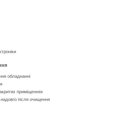
ь
ктроніки
ння
ння обладнанні
ня
закритих приміщеннях
 надовго після очищення