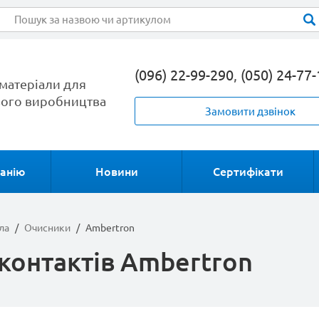
(096) 22-99-290
,
(050) 24-77
матеріали для
ого виробництва
Замовити дзвінок
анію
Новини
Сертифікати
ла
/
Очисники
/
Ambertron
контактів Ambertron