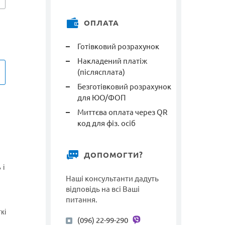
ОПЛАТА
Готівковий розрахунок
Накладений платіж
(післясплата)
Безготівковий розрахунок
для ЮО/ФОП
Миттєва оплата через QR
код для фіз. осіб
ДОПОМОГТИ?
 і
Наші консультанти дадуть
відповідь на всі Ваші
питання.
кі
(096) 22-99-290