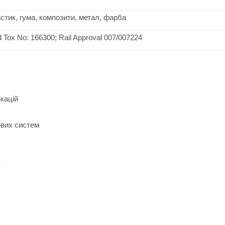
стик, гума, композити, метал, фарба
d Tox No: 166300; Rail Approval 007/007224
кацій
ових систем
в