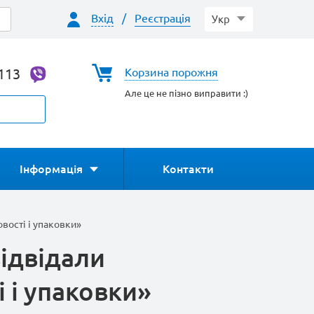
Вхід
/
Реєстрація
Укр
-113
Корзина порожня
Але це не пізно виправити :)
Інформація
Контакти
вості і упаковки»
відвідали
 і упаковки»