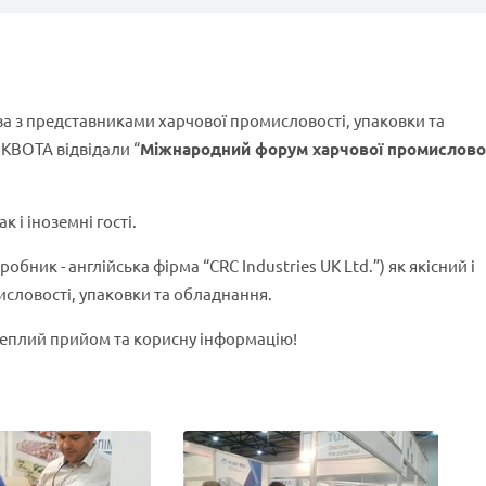
ва з представниками харчової промисловості, упаковки та
 КВОТА відвідали “
Міжнародний форум харчової промисловос
к і іноземні гості.
робник - англійська фірма “CRC Industries UK Ltd.”) як якісний і
исловості, упаковки та обладнання.
 теплий прийом та корисну інформацію!