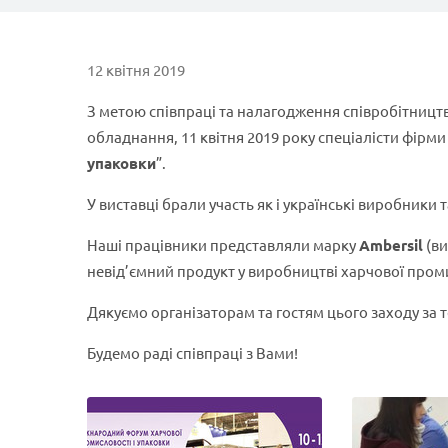
12 квітня 2019
З метою співпраці та налагодження співробітницт
обладнання, 11 квітня 2019 року спеціалісти фірми
упаковки
”.
У виставці брали участь як і українські виробники та
Наші працівники представляли марку
Ambersil
(ви
невід’ємний продукт у виробництві харчової пром
Дякуємо організаторам та гостям цього заходу за
Будемо раді співпраці з Вами!