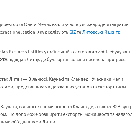
 директорка Ольга Мелих взяли участь у міжнародній ініціативі
ernationalisation, яку реалізують
GIZ
та
Литовський центр
nian Business Entities український кластер автомобілебудуванн
ОТА
відвідав Литву, де була організована насичена програма
стах Литви — Вільнюсі, Каунасі та Клайпеді. Учасники мали
ьнотами, представниками державних установ та експортними
аунаса, вільної економічної зони Клайпеди, а також B2B-зустрі
дом, що допоможе розширити експортні можливості та налаго
йними об'єднаннями Литви.