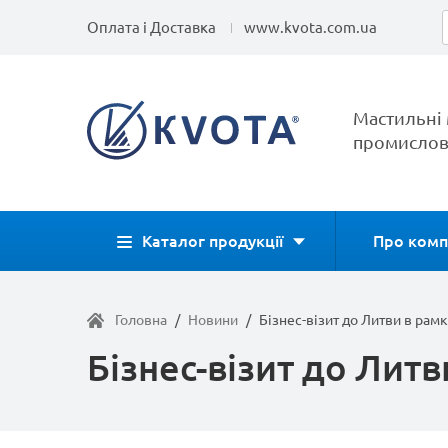
Оплата і Доставка
www.kvota.com.ua
Мастильні 
промислов
Каталог продукції
Про комп
Головна
/
Новини
/
Бізнес-візит до Литви в рам
Бізнес-візит до Литв