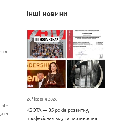
Інші новини
я та
26 Червня 2026
чі з
КВОТА — 35 років розвитку,
дити
професіоналізму та партнерства