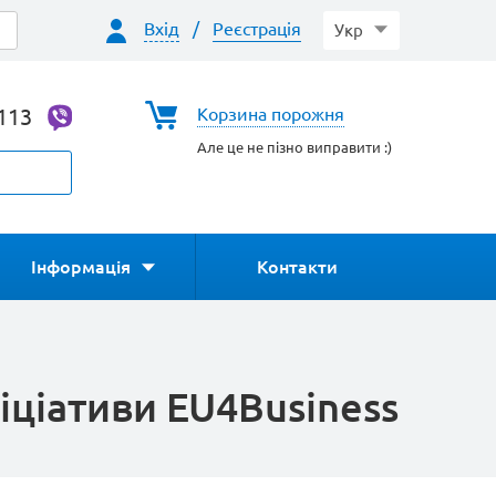
Вхід
/
Реєстрація
Укр
-113
Корзина порожня
Але це не пізно виправити :)
Інформація
Контакти
ніціативи EU4Business