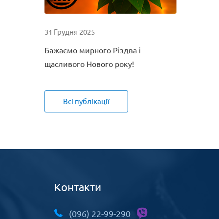
31 Грудня 2025
Бажаємо мирного Різдва і
щасливого Нового року!
Всі публікації
Контакти
(096) 22-99-290