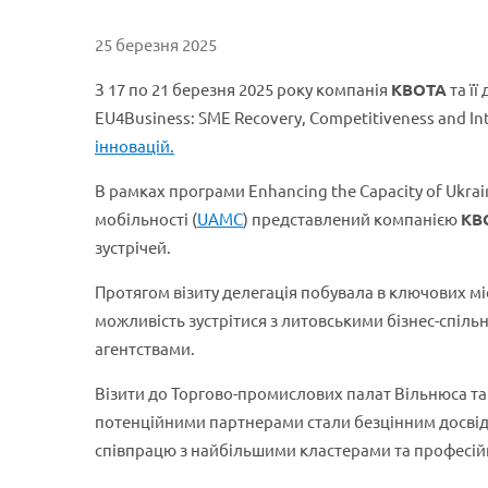
25 березня 2025
З 17 по 21 березня 2025 року компанія
КВОТА
та її
EU4Business: SME Recovery, Competitiveness and Int
інновацій.
В рамках програми Enhancing the Capacity of Ukrai
мобільності (
UAMC
) представлений компанією
КВ
зустрічей.
Протягом візиту делегація побувала в ключових мі
можливість зустрітися з литовськими бізнес-спіл
агентствами.
Візити до Торгово-промислових палат Вільнюса та К
потенційними партнерами стали безцінним досві
співпрацю з найбільшими кластерами та професі