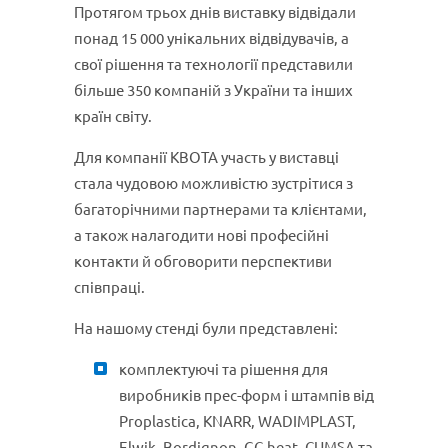
Протягом трьох днів виставку відвідали
понад 15 000 унікальних відвідувачів, а
свої рішення та технології представили
більше 350 компаній з України та інших
країн світу.
Для компанії КВОТА участь у виставці
стала чудовою можливістю зустрітися з
багаторічними партнерами та клієнтами,
а також налагодити нові професійні
контакти й обговорити перспективи
співпраці.
На нашому стенді були представлені:
комплектуючі та рішення для
виробників прес-форм і штампів від
Proplastica, KNARR, WADIMPLAST,
Elwik, Bordignon, GC-heat, CUMSA та