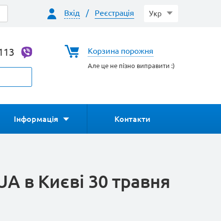
Вхід
/
Реєстрація
Укр
-113
Корзина порожня
Але це не пізно виправити :)
Інформація
Контакти
A в Києві 30 травня