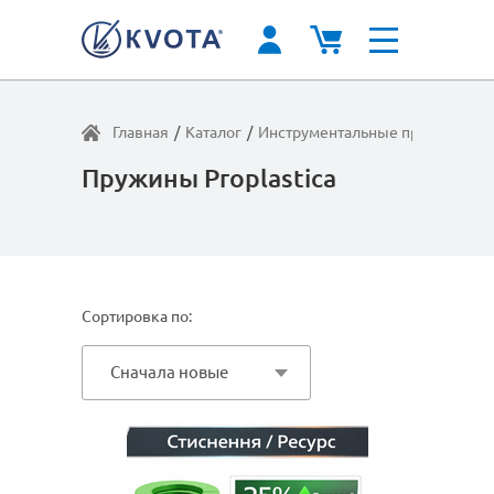
Главная
/
Каталог
/
Инструментальные пружины
/
У
Пружины Proplastica
Сортировка по:
Сначала новые