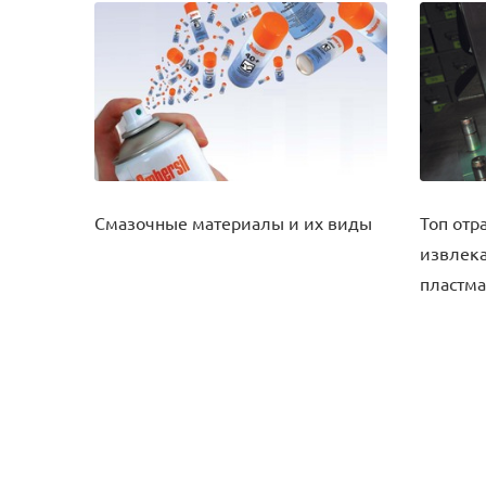
Смазочные материалы и их виды
Топ отр
извлека
пластма