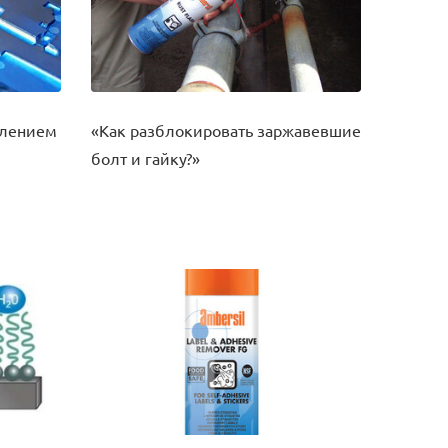
влением
«Как разблокировать заржавевшие
я
болт и гайку?»