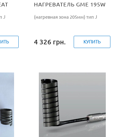
EAT
НАГРЕВАТЕЛЬ GME 195W
п J
(нагревная зона 205мм) тип J
4 326
грн.
ПИТЬ
КУПИТЬ