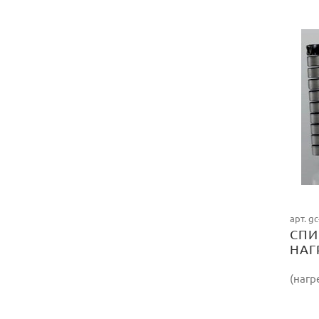
арт. g
СПИ
НАГ
530
(нагр