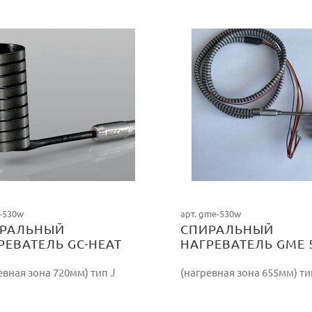
c-530w
арт. gme-530w
РАЛЬНЫЙ
СПИРАЛЬНЫЙ
РЕВАТЕЛЬ GC-HEAT
НАГРЕВАТЕЛЬ GME 
W/230V
евная зона 720мм) тип J
(нагревная зона 655мм) ти