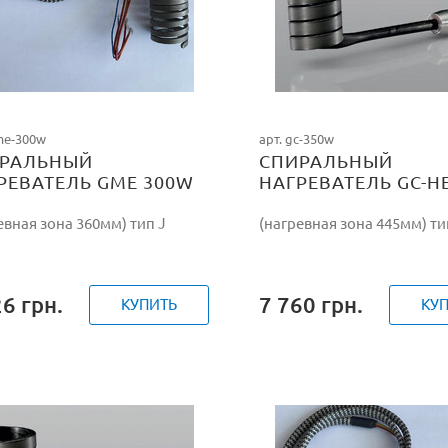
me-300w
арт. gc-350w
РАЛЬНЫЙ
СПИРАЛЬНЫЙ
РЕВАТЕЛЬ GME 300W
НАГРЕВАТЕЛЬ GC-H
350W/230V
евная зона 360мм) тип J
(нагревная зона 445мм) ти
26
грн.
7 760
грн.
КУПИТЬ
КУ