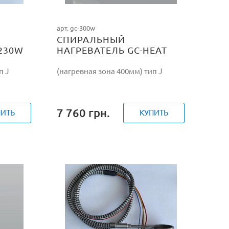
арт. gc-300w
СПИРАЛЬНЫЙ
230W
НАГРЕВАТЕЛЬ GC-HEAT
300W/230V
п J
(нагревная зона 400мм) тип J
7 760
грн.
ПИТЬ
КУПИТЬ