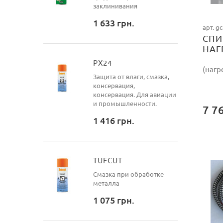
заклинивания
1 633
грн.
арт. g
СПИ
НАГ
230
РХ24
(нагр
Защита от влаги, смазка,
консервация,
консервация. Для авиации
и промышленности.
7 7
1 416
грн.
TUFCUT
Смазка при обработке
металла
1 075
грн.