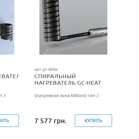
арт. gc-460w
ЕВАТЕЛЬ
СПИРАЛЬНЫЙ
НАГРЕВАТЕЛЬ GC-HEAT
460W/230V
п J
(нагревная зона 600мм) тип J
7 577
грн.
ПИТЬ
КУПИТЬ