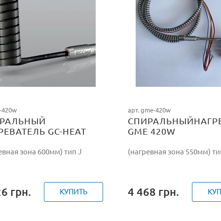
c-420w
арт. gme-420w
РАЛЬНЫЙ
СПИРАЛЬНЫЙНАГР
РЕВАТЕЛЬ GC-HEAT
GME 420W
W/230V
евная зона 600мм) тип J
(нагревная зона 550мм) ти
26
грн.
4 468
грн.
КУПИТЬ
КУ