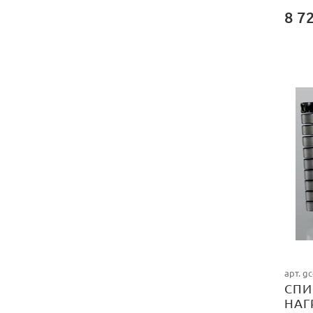
8 7
арт. g
СПИ
НАГ