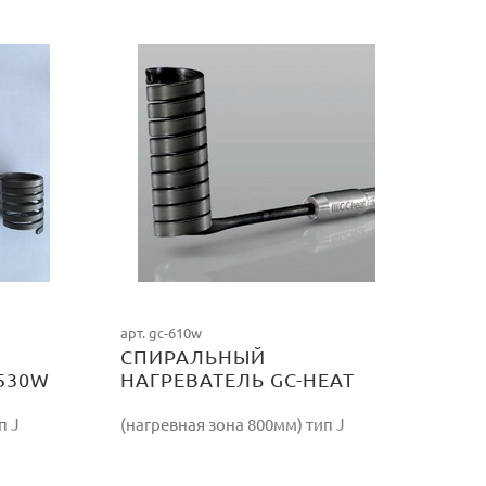
арт. gc-610w
СПИРАЛЬНЫЙ
530W
НАГРЕВАТЕЛЬ GC-HEAT
610W/230V
п J
(нагревная зона 800мм) тип J