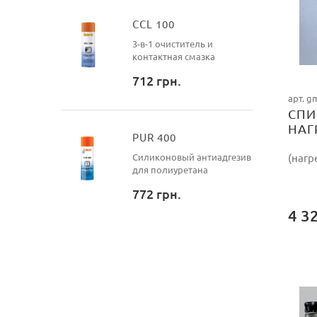
CCL 100
3-в-1 очиститель и
контактная смазка
712
грн.
арт. g
СПИ
НАГ
PUR 400
Силиконовый антиадгезив
(нагр
для полиуретана
772
грн.
4 3