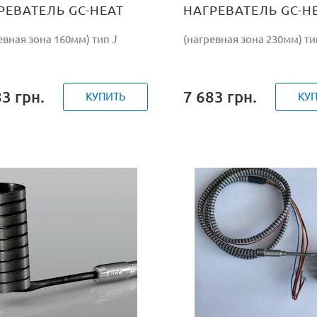
РЕВАТЕЛЬ GC-HEAT
НАГРЕВАТЕЛЬ GC-H
W/230V
195W/230V
евная зона 160мм) тип J
(нагревная зона 230мм) ти
83
грн.
7 683
грн.
КУПИТЬ
КУ