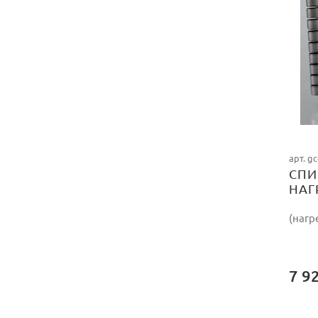
арт. g
СПИ
НАГ
420
(нагр
7 9