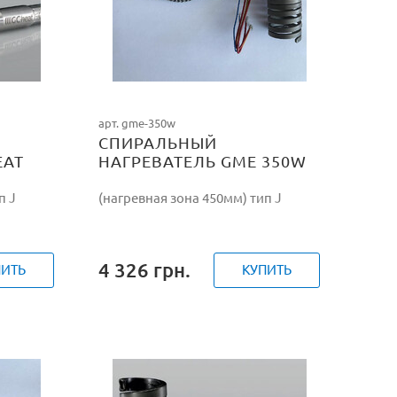
арт. gme-350w
СПИРАЛЬНЫЙ
EAT
НАГРЕВАТЕЛЬ GME 350W
п J
(нагревная зона 450мм) тип J
4 326
грн.
ПИТЬ
КУПИТЬ