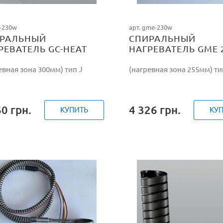
c-230w
арт. gme-230w
РАЛЬНЫЙ
СПИРАЛЬНЫЙ
РЕВАТЕЛЬ GC-HEAT
НАГРЕВАТЕЛЬ GME 
W/230V
евная зона 300мм) тип J
(нагревная зона 255мм) ти
60
грн.
4 326
грн.
КУПИТЬ
КУ