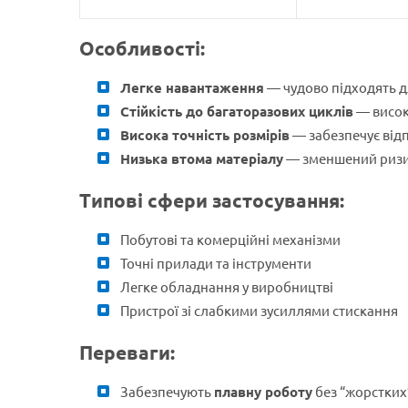
Особливості:
Легке навантаження
— чудово підходять д
Стійкість до багаторазових циклів
— висок
Висока точність розмірів
— забезпечує відп
Низька втома матеріалу
— зменшений ризик
Типові сфери застосування:
Побутові та комерційні механізми
Точні прилади та інструменти
Легке обладнання у виробництві
Пристрої зі слабкими зусиллями стискання
Переваги:
Забезпечують
плавну роботу
без “жорстких