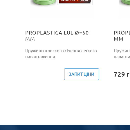
PROPLASTICA LUL Ø=50
PROPL
ММ
ММ
Пружини плоского січення легкого
Пружини
навантаження
навант
729
г
ЗАПИТ ЦІНИ