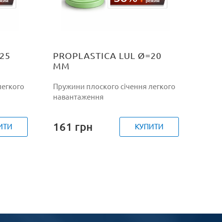
25
PROPLASTICA LUL Ø=20
ММ
легкого
Пружини плоского січення легкого
навантаження
161
грн
ИТИ
КУПИТИ