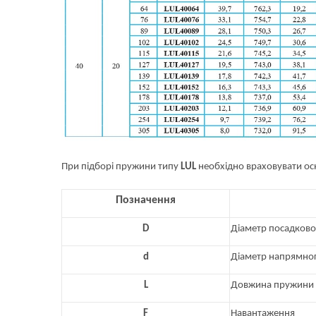
При підборі пружини типу
LUL
необхідно враховувати ос
Позначення
D
Діаметр посадково
d
Діаметр напрямно
L
Довжина пружини в
F
Навантаження