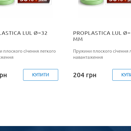
ASTICA LUL Ø=32
PROPLASTICA LUL Ø=
ММ
 плоского січення легкого
Пружини плоского січення 
аження
навантаження
рн
204
грн
КУПИТИ
КУП