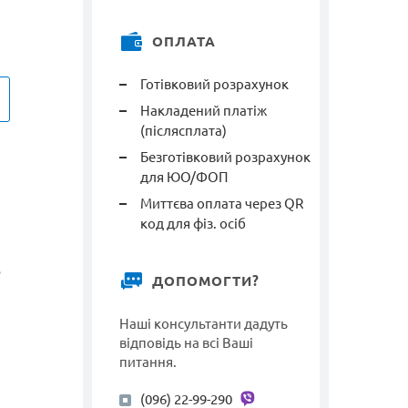
ОПЛАТА
Готівковий розрахунок
Накладений платіж
(післясплата)
Безготівковий розрахунок
для ЮО/ФОП
Миттєва оплата через QR
код для фіз. осіб
о
ДОПОМОГТИ?
Наші консультанти дадуть
відповідь на всі Ваші
питання.
(096) 22-99-290