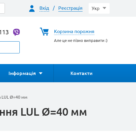
Вхід
/
Реєстрація
Укр
-113
Корзина порожня
Але це не пізно виправити :)
Інформація
Контакти
ca LUL Ø=40 мм
ння LUL Ø=40 мм