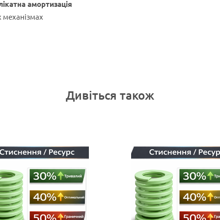
лікатна амортизація
х механізмах
Дивіться також