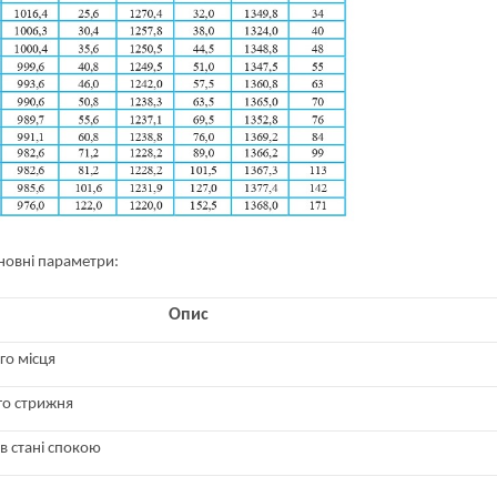
новні параметри:
Опис
го місця
го стрижня
 стані спокою