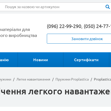
(096) 22-99-290
,
(050) 24-77
матеріали для
ого виробництва
Замовити дзвінок
анію
Новини
Сертифікати
пружини
/
Легке навантаження
/
Пружини Proplastica
/
Proplasti
ічення легкого навантаже