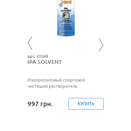
Средство
605
гр
ПИТЬ
арт. 31569
IPA SOLVENT
Изопропиловый спиртовой
чистящий растворитель
997
грн.
КУПИТЬ