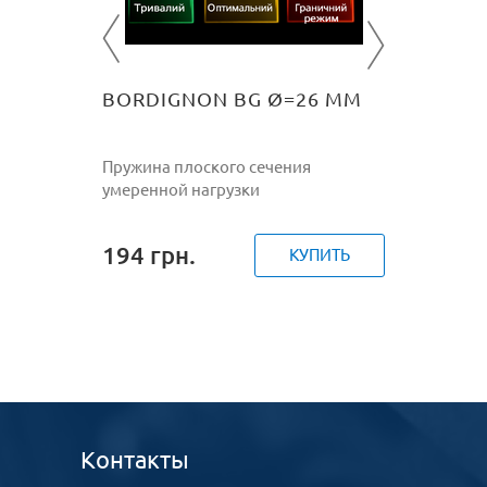
319
гр
ПИТЬ
BORDIGNON BG Ø=26 ММ
Пружина плоского сечения
умеренной нагрузки
194
грн.
КУПИТЬ
Контакты