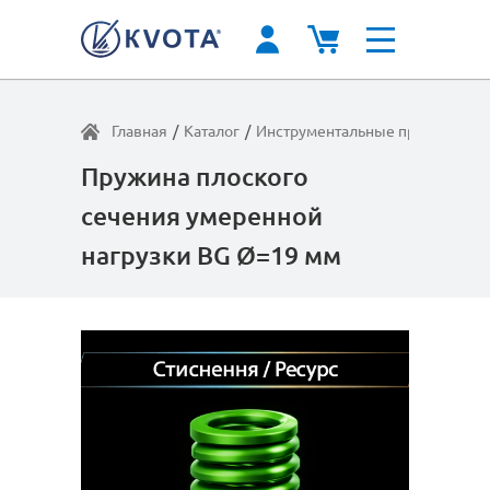
Главная
/
Каталог
/
Инструментальные пружины
/
У
Пружина плоского
сечения умеренной
нагрузки BG Ø=19 мм