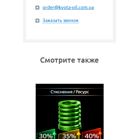
order@kvota-oil.com.ua
Заказать звонок
Смотрите также
0 ММ
BORDI
Пружина 
умеренн