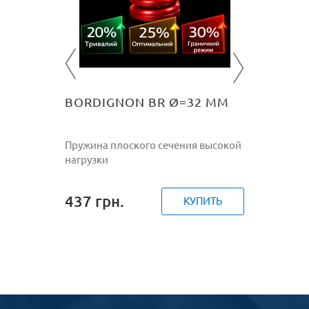
нагрузки
561
гр
ПИТЬ
BORDIGNON BR Ø=32 ММ
Пружина плоского сечения высокой
нагрузки
437
грн.
КУПИТЬ