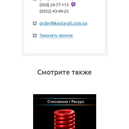
(050) 24-77-113
(0352) 43-49-25
order@kvota-oil.com.ua
Заказать звонок
Смотрите также
0 ММ
BORDI
 высокой
Пружина 