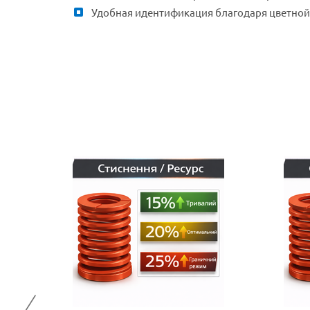
Удобная идентификация благодаря цветно
0
ЕНЫ