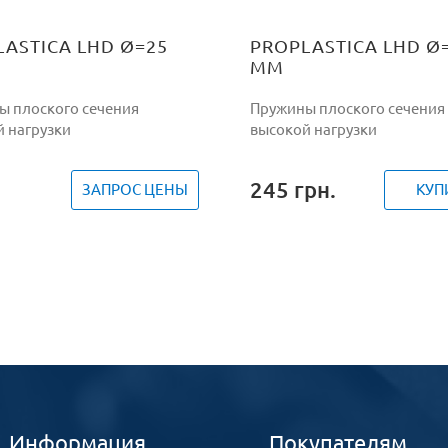
LASTICA LHD Ø=25
PROPLASTICA LHD Ø
ММ
ы плоского сечения
Пружины плоского сечения
 нагрузки
высокой нагрузки
245
грн.
ЗАПРОС ЦЕНЫ
КУП
Информация
Покупателям