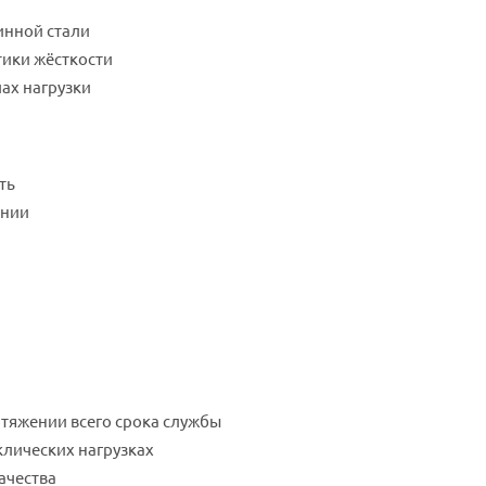
инной стали
тики жёсткости
ах нагрузки
ть
инии
тяжении всего срока службы
клических нагрузках
ачества