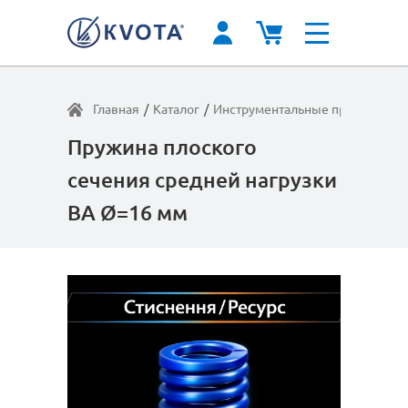
Главная
/
Каталог
/
Инструментальные пружины
/
С
Пружина плоского
сечения средней нагрузки
BA Ø=16 мм