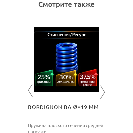
Смотрите также
0 ММ
BORDI
 средней
Пружина 
нагрузки
215
гр
ПИТЬ
BORDIGNON BA Ø=19 ММ
Пружина плоского сечения средней
нагрузки