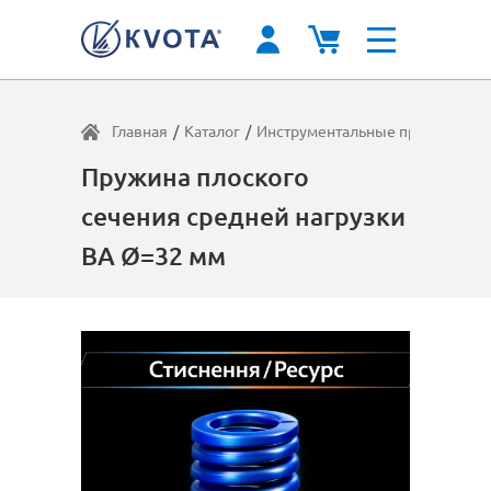
Главная
/
Каталог
/
Инструментальные пружины
/
С
Пружина плоского
сечения средней нагрузки
BA Ø=32 мм