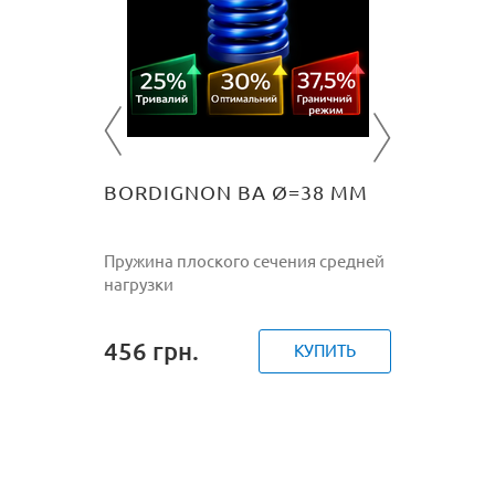
 средней
Пружина 
нагрузки
215
гр
ПИТЬ
BORDIGNON BA Ø=38 ММ
Пружина плоского сечения средней
нагрузки
456
грн.
КУПИТЬ