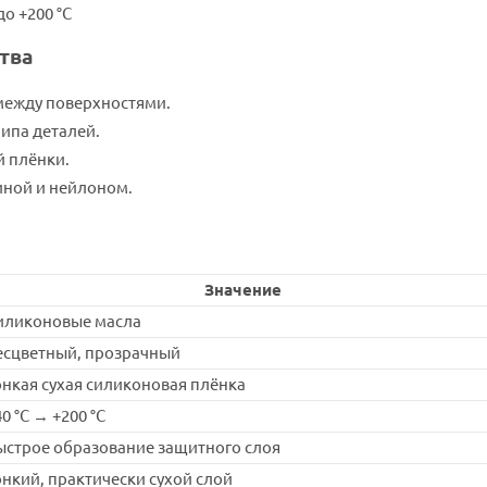
до +200 °C
тва
между поверхностями.
ипа деталей.
 плёнки.
иной и нейлоном.
Значение
иликоновые масла
есцветный, прозрачный
онкая сухая силиконовая плёнка
0 °C → +200 °C
ыстрое образование защитного слоя
онкий, практически сухой слой