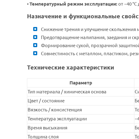
•
Температурный режим эксплуатации:
от −40 °C 
Назначение и функциональные свойс
Снижение трения и улучшение скольжения 
Предотвращение налипания, заедания и скр
Формирование сухой, прозрачной защитной
Совместимость с металлом, пластиком, рез
Технические характеристики
Параметр
Тип материала / химическая основа
С
Цвет / состояние
Б
Вязкость / консистенция
Т
Температура эксплуатации
−4
Время высыхания
Б
Толщина слоя
Т