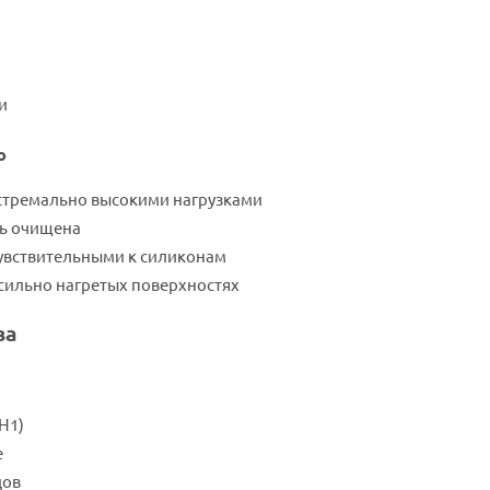
и
ю
стремально высокими нагрузками
ть очищена
чувствительными к силиконам
сильно нагретых поверхностях
ва
H1)
е
дов