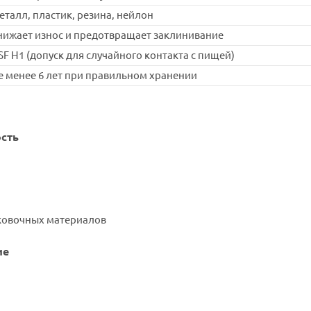
еталл, пластик, резина, нейлон
нижает износ и предотвращает заклинивание
SF H1 (допуск для случайного контакта с пищей)
е менее 6 лет при правильном хранении
и
сть
ковочных материалов
ие