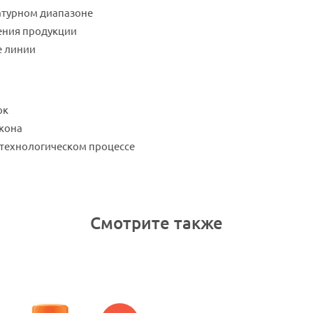
атурном диапазоне
ения продукции
е линии
ок
икона
 технологическом процессе
Смотрите также