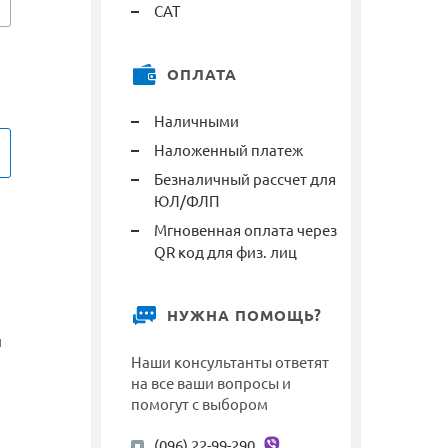
САТ
ОПЛАТА
Наличными
Наложенный платеж
Безналичный рассчет для
ЮЛ/ФЛП
Мгновенная оплата через
QR код для физ. лиц
НУЖНА ПОМОЩЬ?
й
Наши консультанты ответят
на все ваши вопросы и
помогут с выбором
(096) 22-99-290