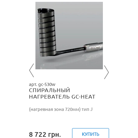
арт. gc-
ВАТЕЛЬ
СПИР
НАГРЕ
610W/
 J
(нагревн
8 935
ПИТЬ
арт. gc-530w
СПИРАЛЬНЫЙ
НАГРЕВАТЕЛЬ GC-HEAT
530W/230V
(нагревная зона 720мм) тип J
8 722
грн.
КУПИТЬ