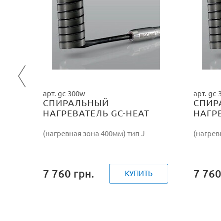
Ь
арт. gc-300w
арт. gc
СПИРАЛЬНЫЙ
СПИР
НАГРЕВАТЕЛЬ GC-HEAT
НАГР
300W/230V
350W
(нагревная зона 400мм) тип J
(нагрев
7 760
грн.
7 76
КУПИТЬ