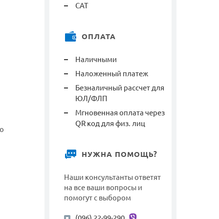
САТ
ОПЛАТА
Наличными
Наложенный платеж
Безналичный рассчет для
ЮЛ/ФЛП
Мгновенная оплата через
QR код для физ. лиц
то
НУЖНА ПОМОЩЬ?
Наши консультанты ответят
на все ваши вопросы и
помогут с выбором
(096) 22-99-290